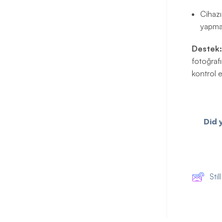
Cihazı
yapma
Destek:
fotoğraf
kontrol e
Did 
Sti