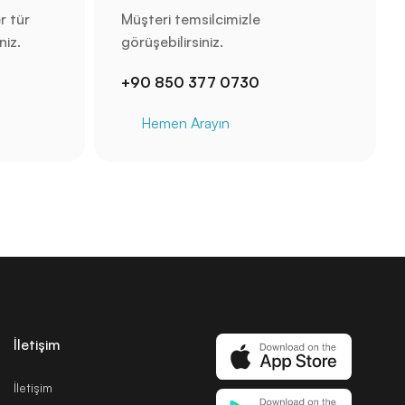
r tür
Müşteri temsilcimizle
niz.
görüşebilirsiniz.
+90 850 377 0730
Hemen Arayın
İletişim
İletişim