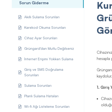
Kur
Sorun Giderme
Gr
Akıllı Sulama Sorunları
Gö
Karekod Okuma Sorunları
Cihaz Ayar Sorunları
Grüngard’dan Mutlu Değilseniz
Cihazını
hesapla g
İnternet Erişimi Yokken Sulama
Giriş ve SMS Doğrulama
Grüngard 
Sorunları
kaydolur
Sulama Sorunları
1. Giriş
Planlı Sulama Hataları
Cihazı
olduğ
Wi-fi Ağı Listeleme Sorunları