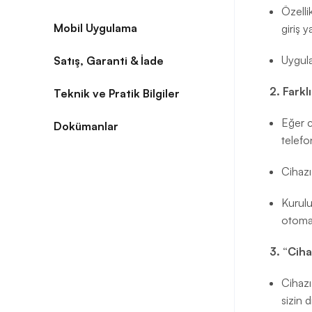
Özellik
Mobil Uygulama
giriş y
Uygula
Satış, Garanti & İade
2. Farkl
Teknik ve Pratik Bilgiler
Eğer c
Dokümanlar
telefo
Cihazı
Kurulu
otomat
3. “Ciha
Cihazı
sizin 