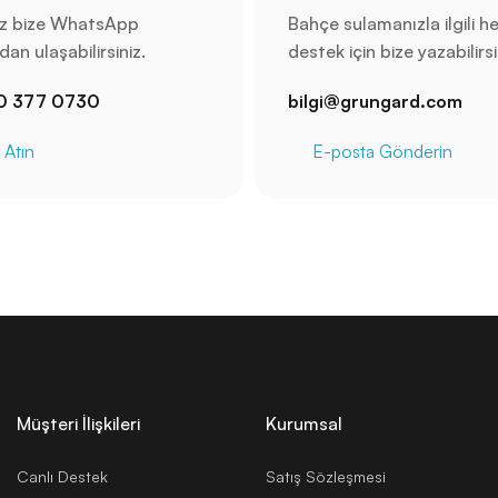
iz bize WhatsApp
Bahçe sulamanızla ilgili he
an ulaşabilirsiniz.
destek için bize yazabilirsi
0 377 0730
bilgi@grungard.com
 Atın
E-posta Gönderin
Müşteri İlişkileri
Kurumsal
Canlı Destek
Satış Sözleşmesi