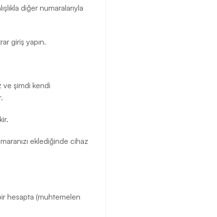
lışlıkla diğer numaralarıyla
ar giriş yapın.
z ve şimdi kendi
.
ir.
umaranızı eklediğinde cihaz
a bir hesapta (muhtemelen