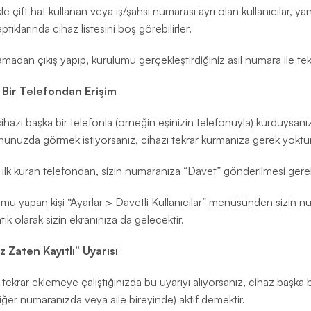
le çift hat kullanan veya iş/şahsi numarası ayrı olan kullanıcılar, yan
aptıklarında cihaz listesini boş görebilirler.
madan çıkış yapıp, kurulumu gerçekleştirdiğiniz asıl numara ile tekr
ı Bir Telefondan Erişim
ihazı başka bir telefonla (örneğin eşinizin telefonuyla) kurduysanı
nunuzda görmek istiyorsanız, cihazı tekrar kurmanıza gerek yoktur
 ilk kuran telefondan, sizin numaranıza “Davet” gönderilmesi gerek
mu yapan kişi “Ayarlar > Davetli Kullanıcılar” menüsünden sizin n
ik olarak sizin ekranınıza da gelecektir.
z Zaten Kayıtlı” Uyarısı
 tekrar eklemeye çalıştığınızda bu uyarıyı alıyorsanız, cihaz başk
diğer numaranızda veya aile bireyinde) aktif demektir.