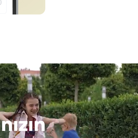
nızın