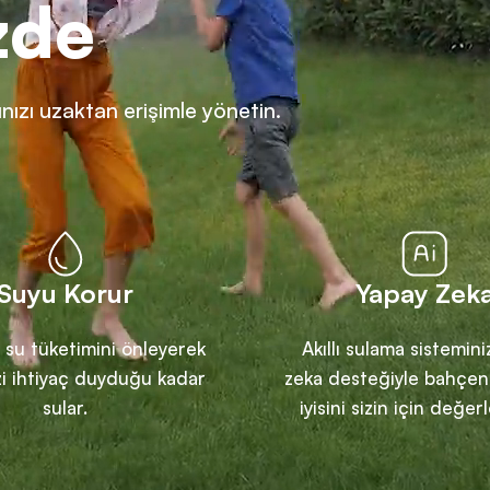
zde
nızı uzaktan erişimle yönetin.
Suyu Korur
Yapay Zek
 su tüketimini önleyerek
Akıllı sulama sistemin
i ihtiyaç duyduğu kadar
zeka desteğiyle bahçeni
sular.
iyisini sizin için değerl