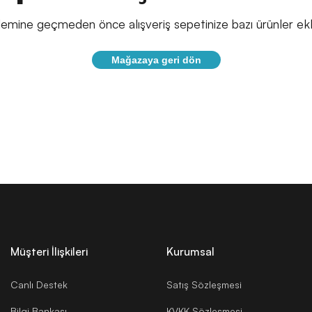
emine geçmeden önce alışveriş sepetinize bazı ürünler ekle
Mağazaya geri dön
Müşteri İlişkileri
Kurumsal
Canlı Destek
Satış Sözleşmesi
Bilgi Bankası
KVKK Sözleşmesi