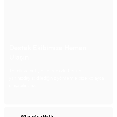
Destek Ekibimize Hemen
Ulaşın
Teknik ve satış ekiplerimizle her an
yanınızdayız; dilediğiniz yöntemle bize kolayca
ulaşabilirsiniz.
WhatsApp Hattı