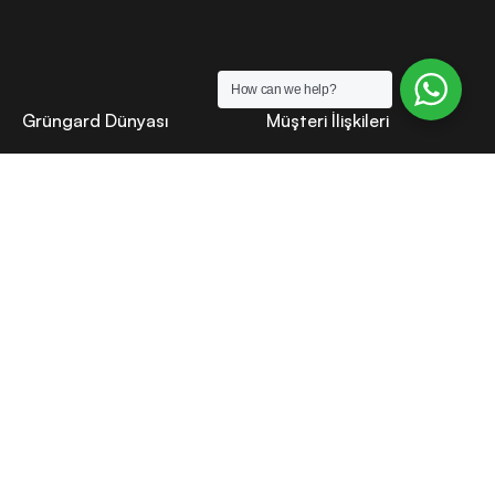
How can we help?
Grüngard Dünyası
Müşteri İlişkileri
Hakkımızda
Canlı Destek
Sosyal sorumluluk
Bilgi Bankası
Basın
S.S.S.
Kariyer
Garanti & İade
Kurumsal
İletişim
Satış Sözleşmesi
İletişim
KVKK Sözleşmesi
Uzman Kullanıcılar