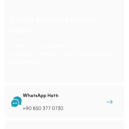
Destek Ekibimize Hemen
Ulaşın
Teknik ve satış ekiplerimizle her an
yanınızdayız; dilediğiniz yöntemle bize kolayca
ulaşabilirsiniz.
WhatsApp Hattı
+90 850 377 0730