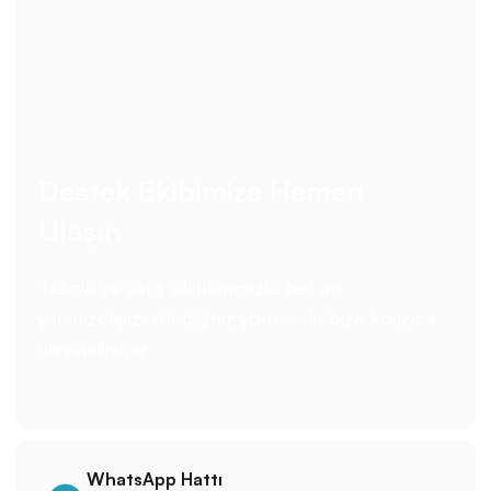
Destek Ekibimize Hemen
Ulaşın
Teknik ve satış ekiplerimizle her an
yanınızdayız; dilediğiniz yöntemle bize kolayca
ulaşabilirsiniz.
WhatsApp Hattı