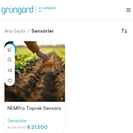
Ana Sayfa
Sensörler
-10%
NEMPro Toprak Sensörü
Sensörler
Orijinal
Şu
₺
21.500
₺
24.000