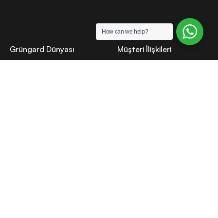
How can we help?
Grüngard Dünyası
Müşteri İlişkileri
Hakkımızda
Canlı Destek
Sosyal sorumluluk
Bilgi Bankası
Basın
S.S.S.
Kariyer
Garanti & İade
Kurumsal
İletişim
Satış Sözleşmesi
İletişim
KVKK Sözleşmesi
Uzman Kullanıcılar
Kullanım Koşulları
Sipariş Takibi